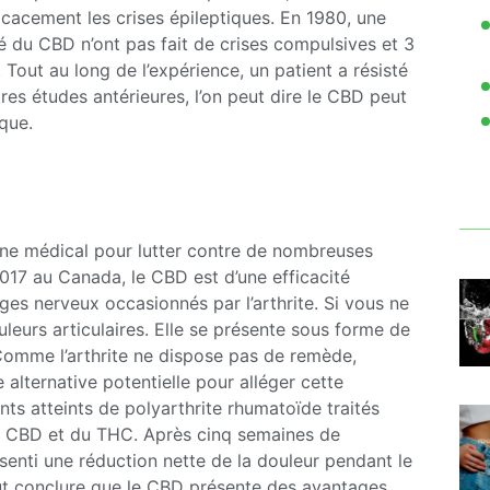
icacement les crises épileptiques. En 1980, une
é du CBD n’ont pas fait de crises compulsives et 3
 Tout au long de l’expérience, un patient a résisté
res études antérieures, l’on peut dire le CBD peut
que.
aine médical pour lutter contre de nombreuses
2017 au Canada, le CBD est d’une efficacité
es nerveux occasionnés par l’arthrite. Si vous ne
uleurs articulaires. Elle se présente sous forme de
 Comme l’arthrite ne dispose pas de remède,
 alternative potentielle pour alléger cette
nts atteints de polyarthrite rhumatoïde traités
 CBD et du THC. Après cinq semaines de
ssenti une réduction nette de la douleur pendant le
ut conclure que le CBD présente des avantages