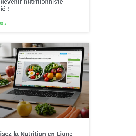
devenir nutritionniste
ié !
US »
isez la Nutrition en Ligne