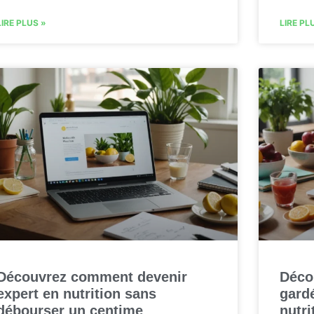
LIRE PLUS »
LIRE PL
Découvrez comment devenir
Déco
expert en nutrition sans
gard
débourser un centime
nutri