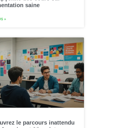
mentation saine
US »
uvrez le parcours inattendu