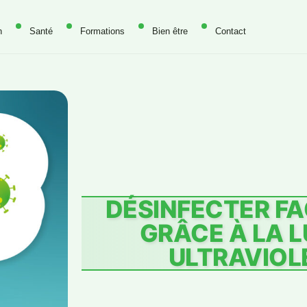
n
Santé
Formations
Bien être
Contact
DÉSINFECTER F
GRÂCE À LA 
ULTRAVIOL