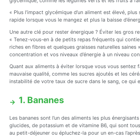
glycémique, comme les légumes verts et les fruits à fai
« Plus l’impact glycémique d’un aliment est élevé, plus
rapide lorsque vous le mangez et plus la baisse d’énerg
Une autre clé pour rester énergique ? Éviter les gros r
« Tenez-vous-en à de petits repas fréquents qui contie
riches en fibres et quelques graisses naturelles saines »
concentration et vos niveaux d’énergie à un niveau cons
Quant aux aliments à éviter lorsque vous vous sentez fa
mauvaise qualité, comme les sucres ajoutés et les céréa
instabilité de votre taux de sucre dans le sang, ce qui 
1. Bananes
Les bananes sont l’un des aliments les plus énergisants
glucides, de potassium et de vitamine B6, qui sont to
au petit-déjeuner ou épluchez-la pour un en-cas l’après