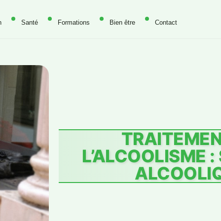
n
Santé
Formations
Bien être
Contact
TRAITEMEN
L’ALCOOLISME 
ALCOOLI