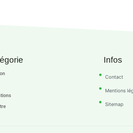
égorie
Infos
ion
Contact
Mentions lé
tions
Sitemap
tre