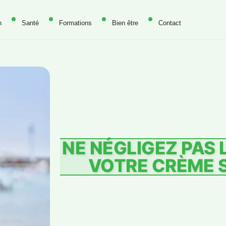
n
Santé
Formations
Bien être
Contact
NE NÉGLIGEZ PAS 
VOTRE CRÈME S