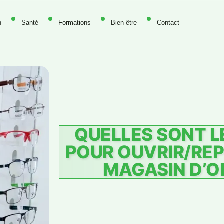
n
Santé
Formations
Bien être
Contact
QUELLES SONT L
POUR OUVRIR/RE
MAGASIN D’O