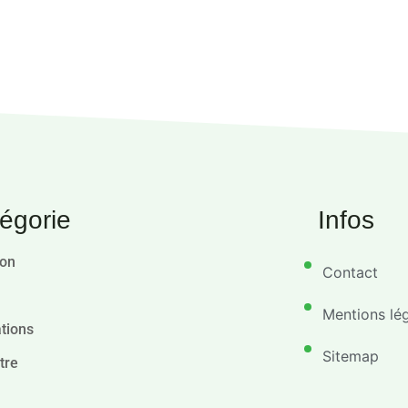
égorie
Infos
ion
Contact
Mentions lé
tions
Sitemap
tre