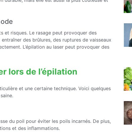
on durable, mais elle est aussi la plus coûteuse et
hode
s et risques. Le rasage peut provoquer des
ut entraîner des brûlures, des ruptures de vaisseaux
rrectement. L’épilation au laser peut provoquer des
r lors de l’épilation
rticulière et une certaine technique. Voici quelques
 saine.
usse du poil pour éviter les poils incarnés. De plus,
tations et des inflammations.