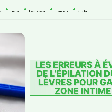
n
Santé
Formations
Bien être
Contact
LES ERREURS À É
DE L’ÉPILATION 
LÈVRES POUR G
ZONE INTIME