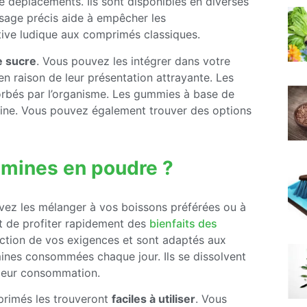
e déplacements. Ils sont disponibles en diverses
sage précis aide à empêcher les
tive ludique aux comprimés classiques.
e sucre
. Vous pouvez les intégrer dans votre
 en raison de leur présentation attrayante. Les
sorbés par l’organisme. Les gummies à base de
atine. Vous pouvez également trouver des options
amines en poudre ?
ez les mélanger à vos boissons préférées ou à
et de profiter rapidement des
bienfaits des
onction de vos exigences et sont adaptés aux
amines consommées chaque jour. Ils se dissolvent
 leur consommation.
mprimés les trouveront
faciles à utiliser
. Vous