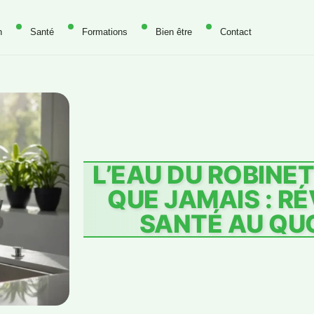
n
Santé
Formations
Bien être
Contact
L’EAU DU ROBINET
QUE JAMAIS : R
SANTÉ AU QU