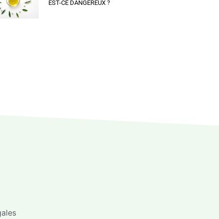
EST-CE DANGEREUX ?
gales