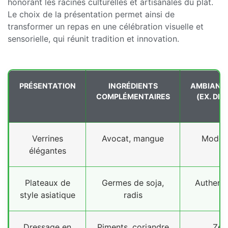
honorant les racines culturelles et artisanales du plat.
Le choix de la présentation permet ainsi de
transformer un repas en une célébration visuelle et
sensorielle, qui réunit tradition et innovation.
PRÉSENTATION
INGRÉDIENTS
AMBIANC
COMPLÉMENTAIRES
(EX. DÉ
Verrines
Avocat, mangue
Modern
élégantes
Plateaux de
Germes de soja,
Authenti
style asiatique
radis
Dressage en
Piments, coriandre
Zen