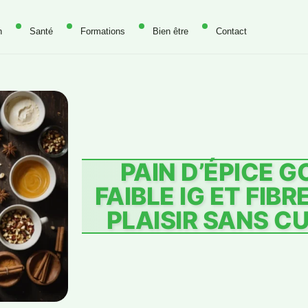
n
Santé
Formations
Bien être
Contact
PAIN D’ÉPICE G
FAIBLE IG ET FIB
PLAISIR SANS CU