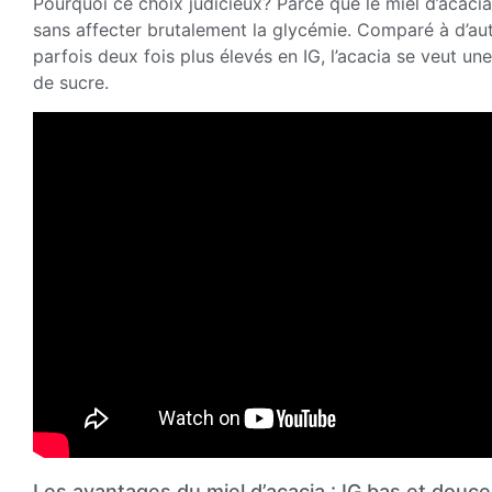
Pourquoi ce choix judicieux? Parce que le miel d’acac
sans affecter brutalement la glycémie. Comparé à d’autr
parfois deux fois plus élevés en IG, l’acacia se veut un
de sucre.
Les avantages du miel d’acacia : IG bas et douce