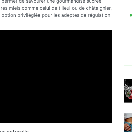
ia permet de savourer une gourmandise sucrée
es miels comme celui de tilleul ou de châtaignier,
e option privilégiée pour les adeptes de régulation
ur naturelle