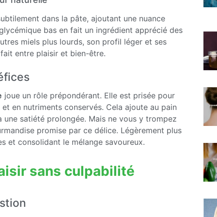
 subtilement dans la pâte, ajoutant une nuance
 glycémique bas en fait un ingrédient apprécié des
res miels plus lourds, son profil léger et ses
it entre plaisir et bien-être.
éfices
e
joue un rôle prépondérant. Elle est prisée pour
es et en nutriments conservés. Cela ajoute au pain
à une satiété prolongée. Mais ne vous y trompez
ourmandise promise par ce délice. Légèrement plus
ces et consolidant le mélange savoureux.
laisir sans culpabilité
stion