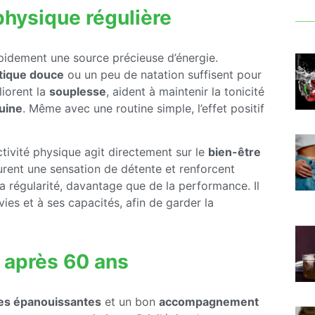
physique régulière
pidement une source précieuse d’énergie.
ique douce
ou un peu de natation suffisent pour
liorent la
souplesse
, aident à maintenir la tonicité
guine
. Même avec une routine simple, l’effet positif
activité physique agit directement sur le
bien-être
curent une sensation de détente et renforcent
 la régularité, davantage que de la performance. Il
ies et à ses capacités, afin de garder la
e après 60 ans
les épanouissantes
et un bon
accompagnement