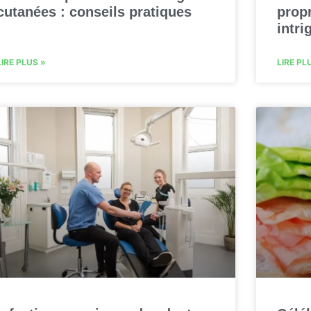
cutanées : conseils pratiques
propr
intri
LIRE PLUS »
LIRE PL