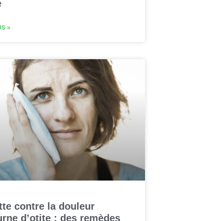
é
US »
tte contre la douleur
rne d’otite : des remèdes