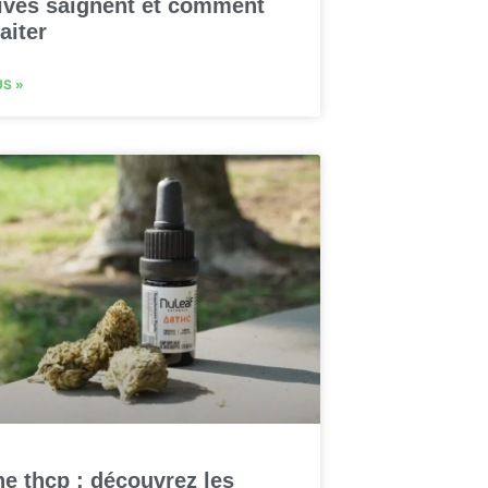
ives saignent et comment
raiter
US »
e thcp : découvrez les