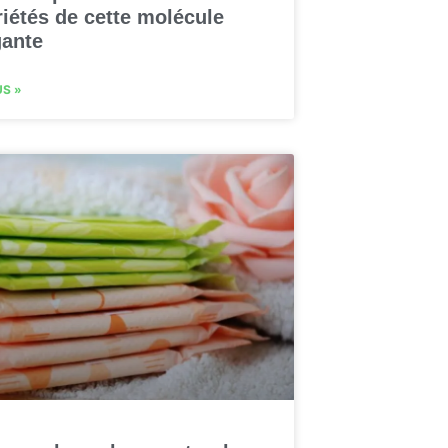
iétés de cette molécule
gante
US »