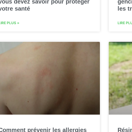
vous devez savoir pour protéger
genc
votre santé
les t
LIRE PLUS »
LIRE PL
Comment prévenir les allergies
Résin