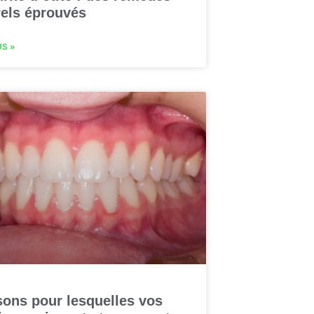
rels éprouvés
US »
sons pour lesquelles vos