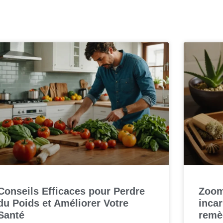
Conseils Efficaces pour Perdre
Zoom
du Poids et Améliorer Votre
incar
Santé
remè