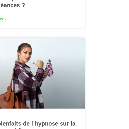
séances ?
US »
ienfaits de l’hypnose sur la