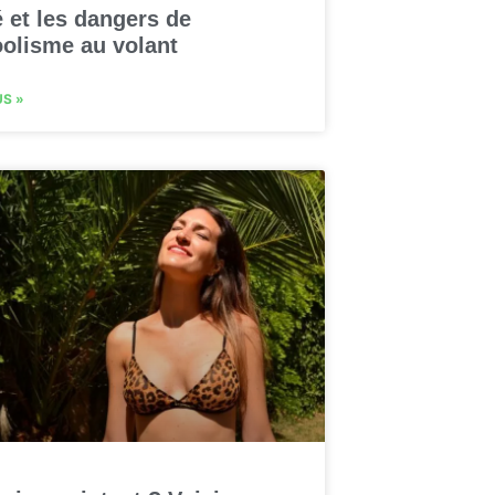
 et les dangers de
oolisme au volant
US »