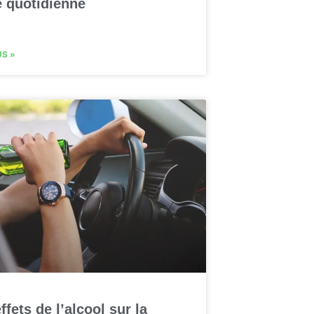
é quotidienne
US »
ffets de l’alcool sur la